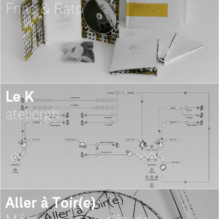
Fnac & Ratp
Le K
ateliergh
Aller à Toir(e)