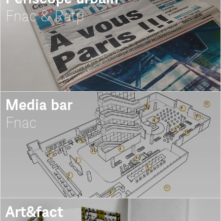
Fnac & Ratp
Media bar
Fnac
Art&fact