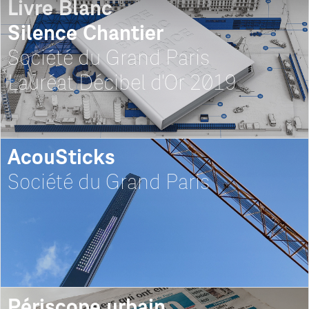
Livre Blanc
Silence Chantier
Société du Grand Paris
Lauréat Décibel d'Or 2019
AcouSticks
Société du Grand Paris
Périscope urbain